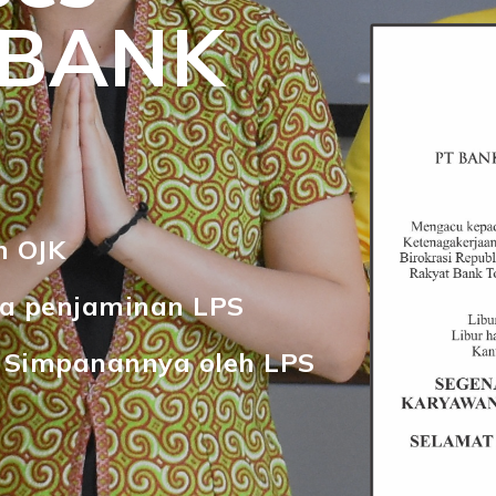
BANK
h OJK
a penjaminan LPS
 Simpanannya oleh LPS