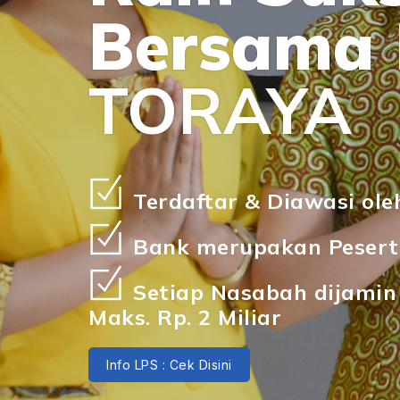
Bersama
TORAYA
Terdaftar & Diawasi ole
Bank merupakan Pesert
Setiap Nasabah dijamin
Maks. Rp. 2 Miliar
Info LPS : Cek Disini