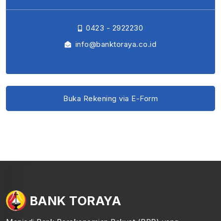
0423 - 2922230
info@banktoraya.co.id
Buka Rekening via E-Form
BANK TORAYA