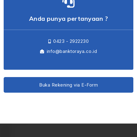
Anda punya pertanyaan ?
0423 - 2922230
info@banktoraya.co.id
Buka Rekening via E-Form