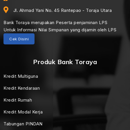
Jl. Ahmad Yani No. 45 Rantepao - Toraja Utara
Bank Toraya merupakan Peserta penjaminan LPS
Untuk Informasi Nilai Simpanan yang dijamin oleh LPS
Cek Disini
Produk Bank Toraya
Kredit Multiguna
Kredit Kendaraan
Kredit Rumah
Kredit Modal Kerja
Tabungan PINDAN