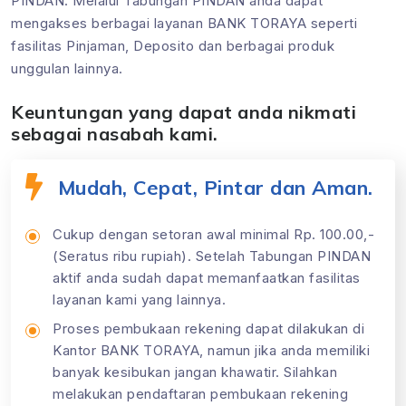
PINDAN. Melalui Tabungan PINDAN anda dapat
mengakses berbagai layanan BANK TORAYA seperti
fasilitas Pinjaman, Deposito dan berbagai produk
unggulan lainnya.
Keuntungan yang dapat anda nikmati
sebagai nasabah kami.
Mudah, Cepat, Pintar dan Aman.
Cukup dengan setoran awal minimal Rp. 100.00,-
(Seratus ribu rupiah). Setelah Tabungan PINDAN
aktif anda sudah dapat memanfaatkan fasilitas
layanan kami yang lainnya.
Proses pembukaan rekening dapat dilakukan di
Kantor BANK TORAYA, namun jika anda memiliki
banyak kesibukan jangan khawatir. Silahkan
melakukan pendaftaran pembukaan rekening