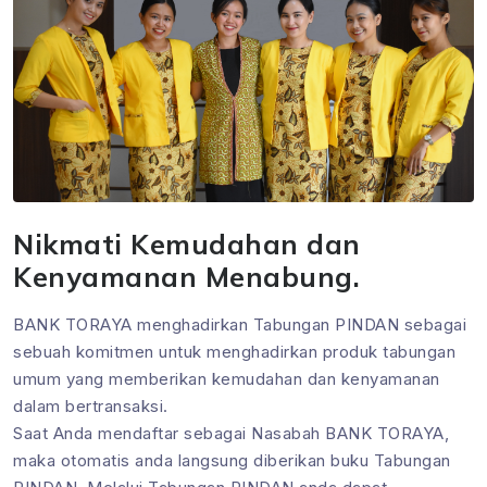
Nikmati Kemudahan dan
Kenyamanan Menabung.
BANK TORAYA menghadirkan Tabungan PINDAN sebagai
sebuah komitmen untuk menghadirkan produk tabungan
umum yang memberikan kemudahan dan kenyamanan
dalam bertransaksi.
Saat Anda mendaftar sebagai Nasabah BANK TORAYA,
maka otomatis anda langsung diberikan buku Tabungan