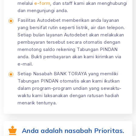
melalui
e-form
, dan staff kami akan menghubungi
dan mengunjungi anda.
Fasilitas Autodebet memberikan anda layanan
yang bersifat rutin seperti listrik, air dan telepon.
Setiap bulan layanan Autodebet akan melakukan
pembayaran tersebut secara otomatis dengan
memotong saldo rekening Tabungan PINDAN
anda. Bukti pembayaran akan kami kirimkan via
e-mail.
Setiap Nasabah BANK TORAYA yang memiliki
Tabungan PINDAN otomatis akan kami ikutkan
dalam program-program undian yang sewaktu-
waktu kami laksanakan dengan ratusan hadiah
menarik tentunya.
Anda adalah nasabah Prioritas.