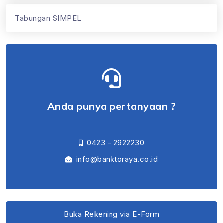
Tabungan SIMPEL
Anda punya pertanyaan ?
0423 - 2922230
info@banktoraya.co.id
Buka Rekening via E-Form