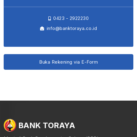
0423 - 2922230
info@banktoraya.co.id
Buka Rekening via E-Form
BANK TORAYA