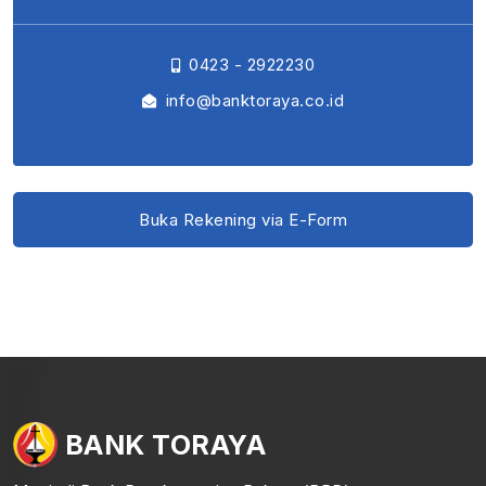
0423 - 2922230
info@banktoraya.co.id
Buka Rekening via E-Form
BANK TORAYA